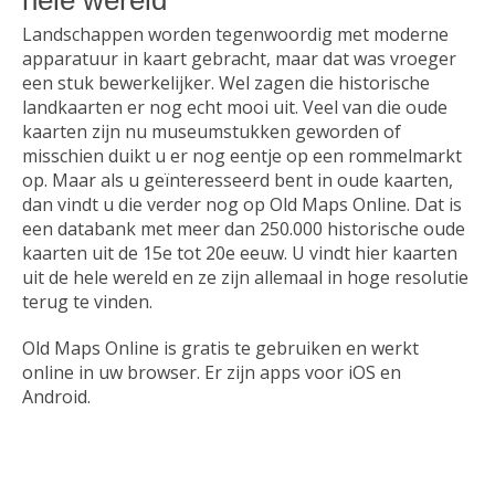
hele wereld
Landschappen worden tegenwoordig met moderne
Communicatie
apparatuur in kaart gebracht, maar dat was vroeger
een stuk bewerkelijker. Wel zagen die historische
landkaarten er nog echt mooi uit. Veel van die oude
Download
kaarten zijn nu museumstukken geworden of
misschien duikt u er nog eentje op een rommelmarkt
op. Maar als u geïnteresseerd bent in oude kaarten,
Educatie
dan vindt u die verder nog op Old Maps Online. Dat is
een databank met meer dan 250.000 historische oude
kaarten uit de 15e tot 20e eeuw. U vindt hier kaarten
Email
uit de hele wereld en ze zijn allemaal in hoge resolutie
terug te vinden.
Old Maps Online is gratis te gebruiken en werkt
Games
online in uw browser. Er zijn apps voor iOS en
Android.
Kantoor