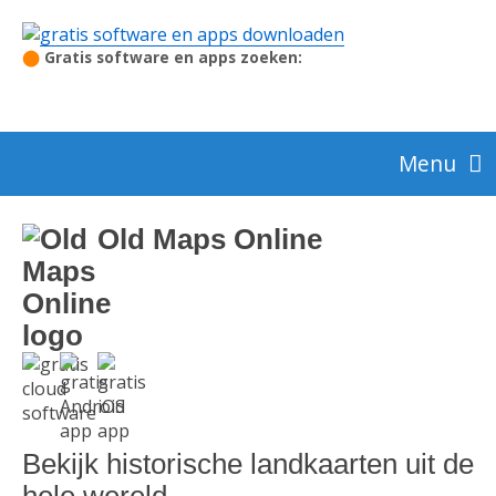
⬤
Gratis software en apps zoeken:
Menu
Audio en video
Old Maps Online
Beeldbewerking en foto
Beveiliging
Bekijk historische landkaarten uit de
Browsers