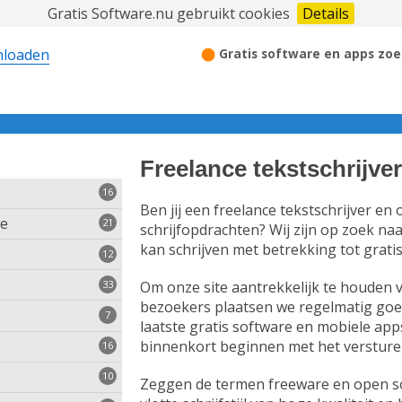
Gratis Software.nu gebruikt cookies
Details
⬤
Gratis software en apps zoe
Freelance tekstschrijve
16
Ben jij een freelance tekstschrijver en
re
21
schrijfopdrachten? Wij zijn op zoek na
kan schrijven met betrekking tot grati
12
33
Om onze site aantrekkelijk te houden 
bezoekers plaatsen we regelmatig goe
7
laatste gratis software en mobiele app
binnenkort beginnen met het versture
16
hakelen
10
Zeggen de termen freeware en open sou
mensen