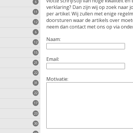
vlotte schrijfstijl van hoge kwaliteit e
n
6
verklaring? Dan zijn wij op zoek naar 
11
per artikel. Wij zullen met enige rege
n
doorsturen waar de artikels over moete
12
neem dan contact met ons op via onder
6
Naam:
eem
12
15
Email:
en
21
den
e
22
n
Motivatie:
31
zen
atie
22
stalleren
17
23
30
pps