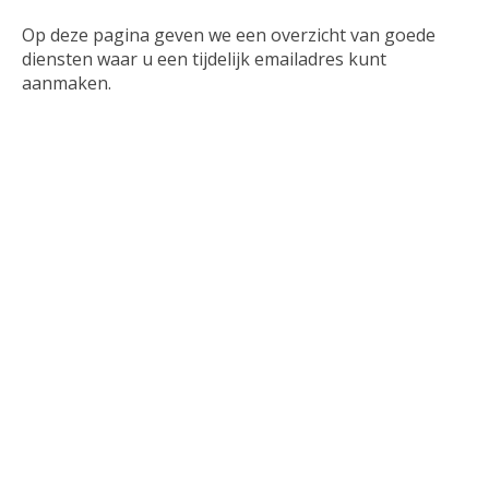
Browsers
Op deze pagina geven we een overzicht van goede
diensten waar u een tijdelijk emailadres kunt
Communicatie
aanmaken.
Download
Educatie
Email
Games
Kantoor