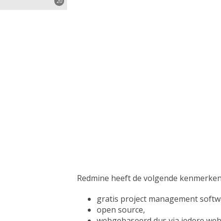
20
e
 apps
selen
s
teem
gen
n
ement ECM
herm
g
chines
Redmine heeft de volgende kenmerken
gratis project management softw
ose
 evenementen
open source,
webgebaseerd dus via iedere web