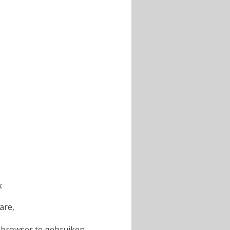
:
are,
browser te gebruiken,