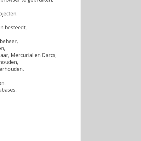
jecten,
en besteedt,
beheer,
en,
zaar, Mercurial en Darcs,
rhouden,
derhouden,
en,
abases,