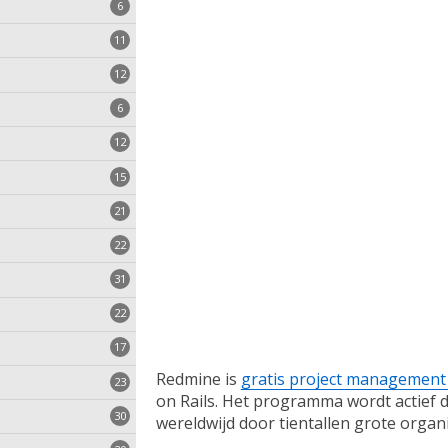
n
6
11
n
12
6
eem
12
15
en
21
den
e
22
n
31
zen
atie
22
stalleren
17
Redmine is
gratis project management
23
on Rails. Het programma wordt actief 
30
wereldwijd door tientallen grote organi
pps