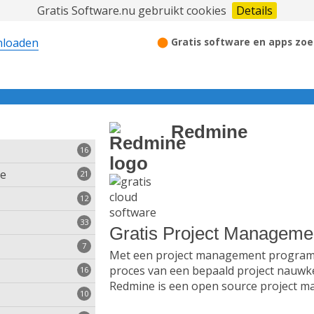
Gratis Software.nu gebruikt cookies
Details
⬤
Gratis software en apps zoe
Redmine
16
re
21
12
33
Gratis Project Manageme
7
Met een project management programm
proces van een bepaald project nauwk
16
hakelen
Redmine is een open source project
10
mensen