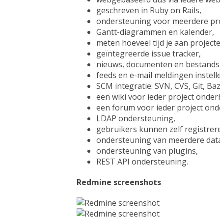
's
nt
hten
geschreven in Ruby on Rails,
ondersteuning voor meerdere pro
n
Gantt-diagrammen en kalender,
meten hoeveel tijd je aan project
geïntegreerde issue tracker,
nieuws, documenten en bestands
feeds en e-mail meldingen instell
re
SCM integratie: SVN, CVS, Git, Ba
e
een wiki voor ieder project onde
en
een forum voor ieder project on
LDAP ondersteuning,
gebruikers kunnen zelf registrer
kopen
ondersteuning van meerdere dat
gement systeem
ondersteuning van plugins,
REST API ondersteuning.
tie
Redmine screenshots
pps