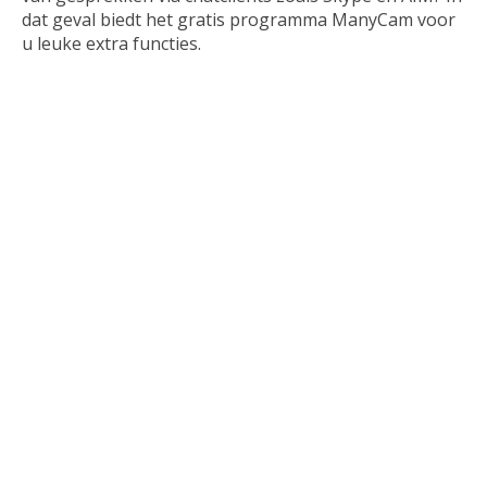
Browsers
dat geval biedt het gratis programma ManyCam voor
u leuke extra functies.
Communicatie
Download
Educatie
Email
Games
Kantoor