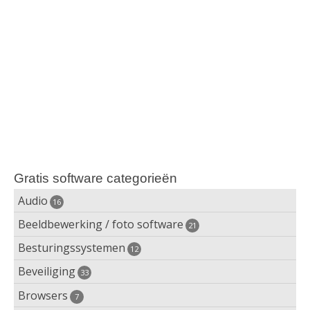
Gratis software categorieën
Audio
16
Beeldbewerking / foto software
Audiospeler
21
Besturingssystemen
3D printen
12
Audio bewerking
Beveiliging
Android emulator
33
3D software
Audio conversie
Browsers
Adware verwijderen
7
Anoniem besturingssysteem