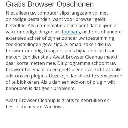
Browsers
Gratis Browser Opschonen
Niet alleen uw computer slips langzaam vol met
onnodige bestanden, want voor browser geldt
Communicatie
hetzelfde. Als u regelmatig online bent dan blijven er
vaak onnodige dingen als
toolbars
, add-ons of andere
extensies achter of zijn er zonder uw toestemming
Download
zoekinstellingen gewijzigd. Allemaal zaken die uw
browser onnodig traag en soms bijna onbruikbaar
maken. Een dienst als Avast Browser Cleanup maakt
Educatie
daar korte metten mee. Dit programma schoont uw
browser helemaal op en geeft u een overzicht van alle
add-ons en plugins. Deze zijn dan direct te verwijderen
Email
of te blokkeren. Als u dan een add-on of plugin wilt
behouden is dat geen probleem.
Games
Avast Browser Cleanup is gratis te gebruiken en
beschikbaar voor Windows.
Kantoor