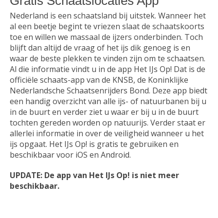
Gratis Schaatslocaties App
Browsers
Nederland is een schaatsland bij uitstek. Wanneer het
al een beetje begint te vriezen slaat de schaatskoorts
Communicatie
toe en willen we massaal de ijzers onderbinden. Toch
blijft dan altijd de vraag of het ijs dik genoeg is en
waar de beste plekken te vinden zijn om te schaatsen.
Download
Al die informatie vindt u in de app Het IJs Op! Dat is de
officiële schaats-app van de KNSB, de Koninklijke
Nederlandsche Schaatsenrijders Bond. Deze app biedt
Educatie
een handig overzicht van alle ijs- of natuurbanen bij u
in de buurt en verder ziet u waar er bij u in de buurt
tochten gereden worden op natuurijs. Verder staat er
allerlei informatie in over de veiligheid wanneer u het
Email
ijs opgaat. Het IJs Op! is gratis te gebruiken en
beschikbaar voor iOS en Android.
Games
UPDATE: De app van Het IJs Op! is niet meer
beschikbaar.
Kantoor